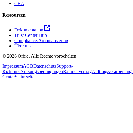
CRA
Ressourcen
Dokumentation
Trust Center Hub
Compliance-Automatisierung
Über uns
©
2026
Orbiq.
Alle Rechte vorbehalten.
Impressum
AGB
Datenschutz
Support-
Richtlinie
Nutzungsbedingungen
Rahmenvertrag
Auftragsverarbeitung
Center
Statusseite