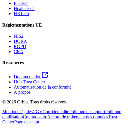
FinTech
HealthTech
HRTech
Réglementations UE
NIS2
DORA
RGPD
CRA
Ressources
Documentation
Hub Trust Center
Automatisation de la conformité
À propos
©
2026
Orbiq.
Tous droits réservés.
Mentions légales
CGV
Confidentialité
Politique de support
Politique
d'utilisation
Contrat cadre
Accord de traitement des données
Trust
Center
Page de statut