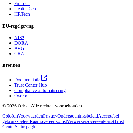
FinTech
HealthTech
HRTech
EU-regelgeving
NIS2
DORA
AVG
CRA
Bronnen
Documentatie
Trust Center Hub
Compliance-automatisering
Over ons
©
2026
Orbiq.
Alle rechten voorbehouden.
Colofon
Voorwaarden
Privacy
Ondersteuningsbeleid
Acceptabel
gebruiksbeleid
Raamovereenkomst
Verwerkersovereenkomst
Trust
Center
Statuspagina