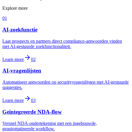
Explore more
01
AI-zoekfunctie
Laat prospects en partners direct compliance-antwoorden vinden
met AI-gestuurde zoekfunctionaliteit.
Learn more
02
AI-vragenlijsten
Automatiseer antwoorden op securityvragenlijsten met AI-gestuurde
suggesties.
Learn more
03
Geïntegreerde NDA-flow
Versnel NDA-ondertekening met een ingebouwde,
geautomatiseerde workflow.