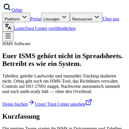
Orbiq
Preise
Über uns
Plattform
Lösungen
Ressourcen
Login
Trust Center veröffentlichen
ISMS Software
Euer ISMS gehört nicht in Spreadsheets.
Betreibt es wie ein System.
Tabellen, geteilte Laufwerke und manuelles Tracking skalieren
nicht. Orbiq gibt euch ein ISMS-Tool, das Richtlinien verwaltet,
Controls auf ISO 27001 mappt, Nachweise automatisch sammelt
und euch audit-ready hält — ohne den Overhead.
Demo buchen
Unser Trust Center ansehen
Kurzfassung
Die meisten Teams starten ihr ISMS in Dokumenten und Tabellen.